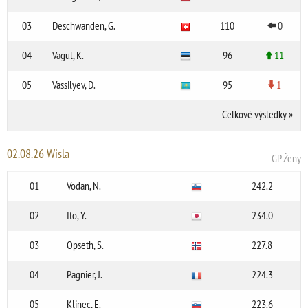
03
Deschwanden, G.
110
0
04
Vagul, K.
96
11
05
Vassilyev, D.
95
1
Celkové výsledky
»
02.08.26 Wisla
GP Ženy
01
Vodan, N.
242.2
02
Ito, Y.
234.0
03
Opseth, S.
227.8
04
Pagnier, J.
224.3
05
Klinec, E.
223.6