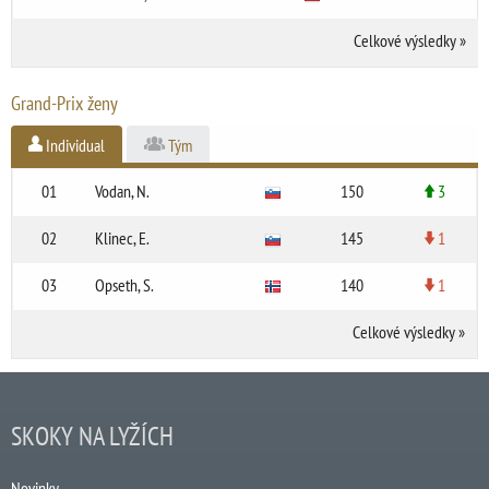
Celkové výsledky
»
Grand-Prix ženy
Individual
Tým
01
Vodan, N.
150
3
02
Klinec, E.
145
1
03
Opseth, S.
140
1
Celkové výsledky
»
SKOKY NA LYŽÍCH
Novinky