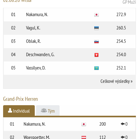
GP Muži
01
Nakamura, N.
272.9
02
Vagul, K.
260.5
03
Oblak, R.
254.5
04
Deschwanden, G.
254.0
05
Vassilyev, D.
252.1
Celkové výsledky
»
Grand-Prix Herren
Individual
Tým
01
Nakamura, N.
200
0
02
Woergoetter, M.
112
0