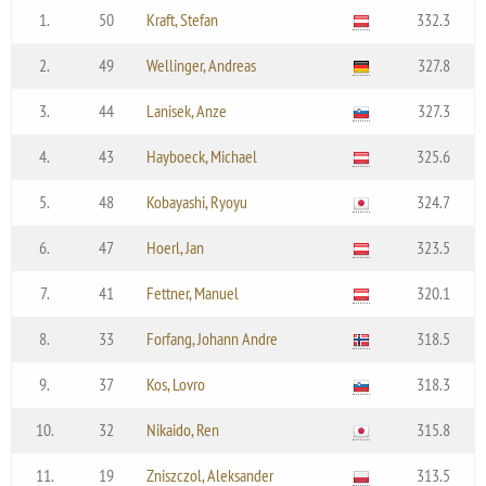
1.
50
Kraft, Stefan
332.3
2.
49
Wellinger, Andreas
327.8
3.
44
Lanisek, Anze
327.3
4.
43
Hayboeck, Michael
325.6
5.
48
Kobayashi, Ryoyu
324.7
6.
47
Hoerl, Jan
323.5
7.
41
Fettner, Manuel
320.1
8.
33
Forfang, Johann Andre
318.5
9.
37
Kos, Lovro
318.3
10.
32
Nikaido, Ren
315.8
11.
19
Zniszczol, Aleksander
313.5