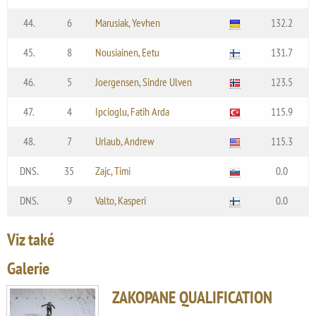
44.
6
Marusiak, Yevhen
132.2
45.
8
Nousiainen, Eetu
131.7
46.
5
Joergensen, Sindre Ulven
123.5
47.
4
Ipcioglu, Fatih Arda
115.9
48.
7
Urlaub, Andrew
115.3
DNS.
35
Zajc, Timi
0.0
DNS.
9
Valto, Kasperi
0.0
Viz také
Galerie
ZAKOPANE QUALIFICATION