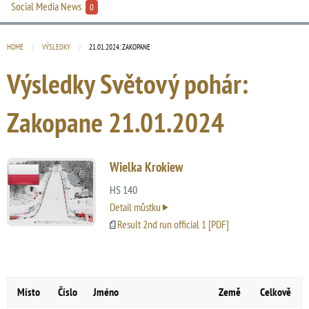
Social Media News
0
HOME
VÝSLEDKY
CURRENT:
21.01.2024: ZAKOPANE
Výsledky Světový pohár:
Zakopane
21.01.2024
Wielka Krokiew
HS 140
Detail můstku
Result 2nd run official 1 [PDF]
Místo
Číslo
Jméno
Země
Celkově