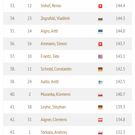
33.
12
Imhof, Remo
144.4
34.
23
Zografski, Vladimir
144.3
35.
14
Aigro, Artti
144.0
36.
16
Ammann, Simon
143.7
37.
10
Frantz, Tate
143.1
38.
11
Schmid, Constantin
142.5
38.
24
Aalto, Antti
142.5
40.
2
Muranka, Klemens
140.7
41.
38
Leyhe, Stephan
139.3
42.
31
Aigner, Clemens
134.8
43.
1
Stekala, Andrzej
132.3