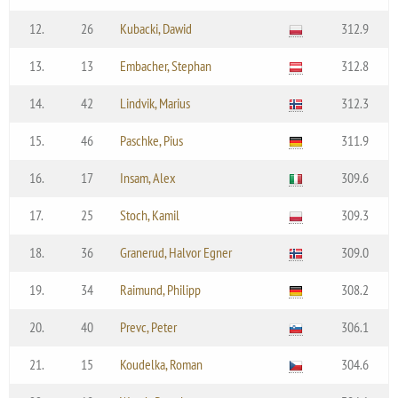
12.
26
Kubacki, Dawid
312.9
13.
13
Embacher, Stephan
312.8
14.
42
Lindvik, Marius
312.3
15.
46
Paschke, Pius
311.9
16.
17
Insam, Alex
309.6
17.
25
Stoch, Kamil
309.3
18.
36
Granerud, Halvor Egner
309.0
19.
34
Raimund, Philipp
308.2
20.
40
Prevc, Peter
306.1
21.
15
Koudelka, Roman
304.6