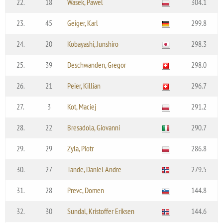
22.
18
Wasek, Pawel
304.1
23.
45
Geiger, Karl
299.8
24.
20
Kobayashi, Junshiro
298.3
25.
39
Deschwanden, Gregor
298.0
26.
21
Peier, Killian
296.7
27.
3
Kot, Maciej
291.2
28.
22
Bresadola, Giovanni
290.7
29.
29
Zyla, Piotr
286.8
30.
27
Tande, Daniel Andre
279.5
31.
28
Prevc, Domen
144.8
32.
30
Sundal, Kristoffer Eriksen
144.6