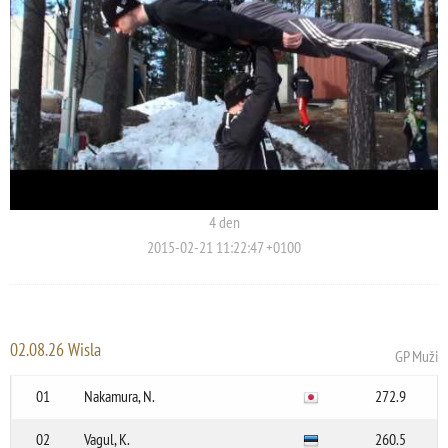
4 den
2015-02-21 11:22:47 +0100
02.08.26 Wisla
GP Muži
01
Nakamura, N.
272.9
02
Vagul, K.
260.5