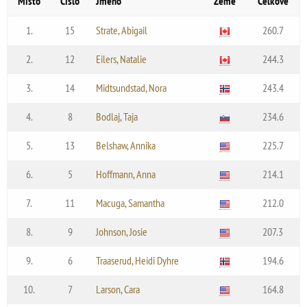
Místo
Číslo
Jméno
Země
Celkově
1.
15
Strate, Abigail
260.7
2.
12
Eilers, Natalie
244.3
3.
14
Midtsundstad, Nora
243.4
4.
8
Bodlaj, Taja
234.6
5.
13
Belshaw, Annika
225.7
6.
5
Hoffmann, Anna
214.1
7.
11
Macuga, Samantha
212.0
8.
9
Johnson, Josie
207.3
9.
6
Traaserud, Heidi Dyhre
194.6
10.
7
Larson, Cara
164.8