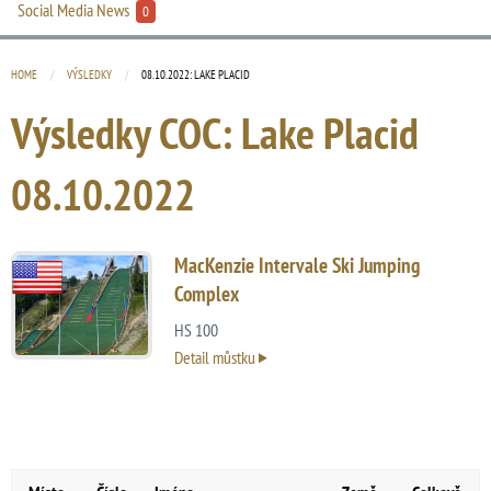
Social Media News
0
HOME
VÝSLEDKY
CURRENT:
08.10.2022: LAKE PLACID
Výsledky COC: Lake Placid
08.10.2022
MacKenzie Intervale Ski Jumping
Complex
HS 100
Detail můstku