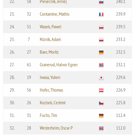
22.
58
Presecnik, Jernej
240.1
23.
32
Contamine, Mathis
239.9
24.
51
Wasek, Pawel
239.5
25.
7
Niznik, Adam
233.2
26.
27
Baer, Moritz
232.5
27.
61
Granerud, Halvor Egner
232.1
28.
19
Iwasa, Yuken
229.6
29.
56
Hofer, Thomas
226.9
30.
26
Kozisek, Cestmir
225.8
31.
31
Fuchs, Tim
112.4
32.
28
Westerheim, Oscar P
112.0