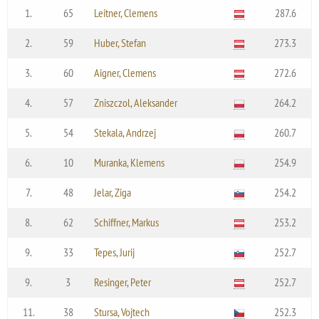
1.
65
Leitner, Clemens
287.6
2.
59
Huber, Stefan
273.3
3.
60
Aigner, Clemens
272.6
4.
57
Zniszczol, Aleksander
264.2
5.
54
Stekala, Andrzej
260.7
6.
10
Muranka, Klemens
254.9
7.
48
Jelar, Ziga
254.2
8.
62
Schiffner, Markus
253.2
9.
33
Tepes, Jurij
252.7
9.
3
Resinger, Peter
252.7
11.
38
Stursa, Vojtech
252.3