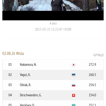
4 den
2015-02-21 11:22:47 +0100
02.08.26 Wisla
GP Muži
01
Nakamura, N.
272.9
02
Vagul, K.
260.5
03
Oblak, R.
254.5
04
Deschwanden, G.
254.0
05
Vassilyev, D.
252.1