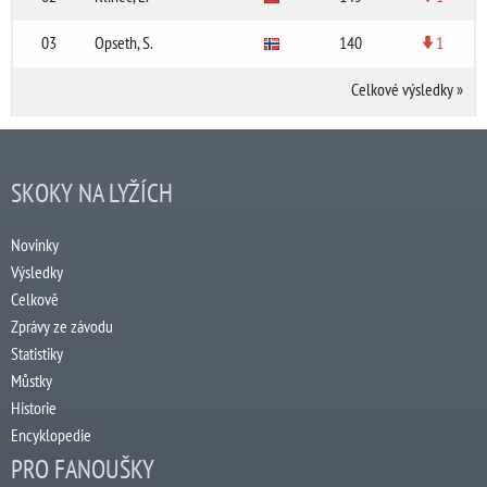
03
Opseth, S.
140
1
Celkové výsledky
»
SKOKY NA LYŽÍCH
Novinky
Výsledky
Celkově
Zprávy ze závodu
Statistiky
Můstky
Historie
Encyklopedie
PRO FANOUŠKY