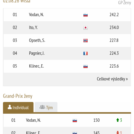
02.08.26 Wisla
GP Ženy
01
Vodan, N.
242.2
02
Ito, Y.
234.0
03
Opseth, S.
227.8
04
Pagnier, J.
224.3
05
Klinec, E.
223.6
Celkové výsledky
»
Grand-Prix ženy
Individual
Tým
01
Vodan, N.
150
3
02
Klinec, E.
145
1