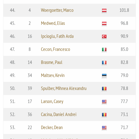
44.
4
Woergoetter, Marco
101.8
45.
2
Medwed, Elias
96.8
46.
16
Ipcioglu, Fatih Arda
90.9
47.
8
Cecon, Francesco
85.0
48.
14
Brasme, Paul
82.8
49.
34
Maltsev, Kevin
79.0
50.
39
Spulber, Mihnea Alexandru
78.8
51.
17
Larson, Casey
77.7
52.
36
Cacina, Daniel Andrei
73.1
53.
22
Decker, Dean
71.7