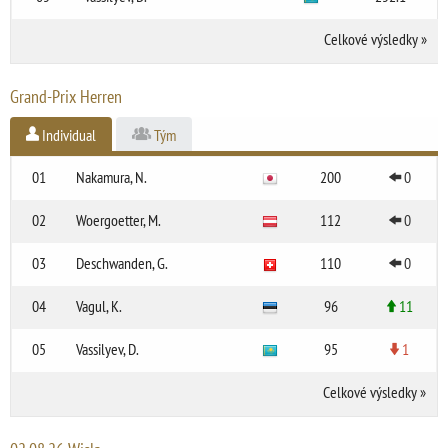
Celkové výsledky
»
Grand-Prix Herren
Individual
Tým
01
Nakamura, N.
200
0
02
Woergoetter, M.
112
0
03
Deschwanden, G.
110
0
04
Vagul, K.
96
11
05
Vassilyev, D.
95
1
Celkové výsledky
»