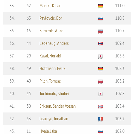
33.
52
Maerkl, Kilian
111.0
34.
63
Pavlovcic, Bor
110.8
35.
15
Semenic, Anze
110.7
36.
44
Ladehaug, Anders
109.4
37.
29
Kasai, Noriaki
108.8
38.
49
Hoffmann, Felix
108.3
39.
40
Pilch, Tomasz
108.2
40.
45
Tochimoto, Shohei
107.8
41.
50
Eriksen, Sander Vossan
105.4
42.
53
Learoyd, Jonathan
103.2
43.
11
Hvala, Jaka
102.0