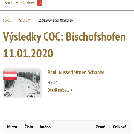
Social Media News
0
HOME
VÝSLEDKY
CURRENT:
11.01.2020: BISCHOFSHOFEN
Výsledky COC: Bischofshofen
11.01.2020
Paul-Ausserleitner-Schanze
HS 142
Detail můstku
Místo
Číslo
Jméno
Země
Celkově