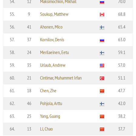
54.
12
Maksimochkin, Mikhail
70.0
55.
9
Soukup, Matthew
68.8
56.
41
Ahonen, Mico
65.4
57.
37
Kornilov, Denis
63.0
58.
24
Merilaeinen, Eetu
59.1
59.
35
Urlaub, Andrew
57.0
60.
21
Cintimar, Muhammet Irfan
51.1
61.
18
Chen, Zhe
47.7
62.
46
Pohjola, Arttu
42.0
63.
25
Yang, Guang
38.2
64.
13
Li, Chao
37.7