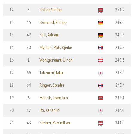
12.
5
Rainer, Stefan
251.2
13.
55
Raimund, Philipp
249.8
13.
42
Sell, Adrian
249.8
15.
30
Myhren, Mats Bjerke
249.7
16.
1
Wohlgenannt, Ulrich
249.3
17.
66
Takeuchi, Taku
248.6
18.
64
Ringen, Sondre
247.4
19.
6
Moerth, Francisco
244.1
20.
47
Ito, Kenshiro
244.0
21.
43
Steiner, Maximilian
241.9