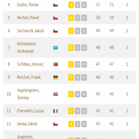
4
Goder, Tomas
51
51
1
0
0
0
5
Vechet, Pavel
50
50
1
0
0
0
6
Suchacek, Jakub
49
49
1
0
0
0
Kolmankov,
7
48
48
1
0
0
0
Aleksandr
8
Schibko, Alexej
47
47
1
0
0
0
9
Reichel, Frank
46
46
1
0
0
0
Ingebrigtsen,
10
45
45
1
0
0
0
Tommy
11
Chevalier, Lucas
42
42
1
0
0
0
12
Janda, Jakub
42
42
1
0
0
0
Aagheim,