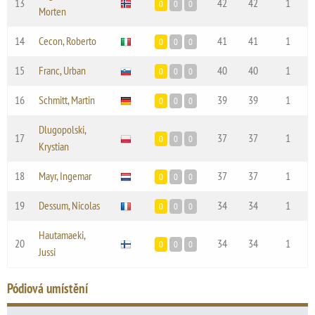
13
42
42
1
0
0
0
Morten
14
Cecon, Roberto
41
41
1
0
0
0
15
Franc, Urban
40
40
1
0
0
0
16
Schmitt, Martin
39
39
1
0
0
0
Dlugopolski,
17
37
37
1
0
0
0
Krystian
18
Mayr, Ingemar
37
37
1
0
0
0
19
Dessum, Nicolas
34
34
1
0
0
0
Hautamaeki,
20
34
34
1
0
0
0
Jussi
Pódiová umístění