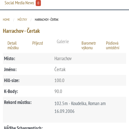
Social Media News
0
HOME
MŮSTKY
CURRENT:
HARRACHOV - ČERTAK
Harrachov - Čertak
Galerie
Detail
Příjezd
Barometr
Pódiová
můstku
výkonu
umístění
Místo:
Harrachov
Jméno:
Čertak
Hill-size:
100.0
K-Body:
90.0
Rekord můstku:
102.5m - Koudelka, Roman am
16.09.2006
HĂ¶he Schanzentisch: