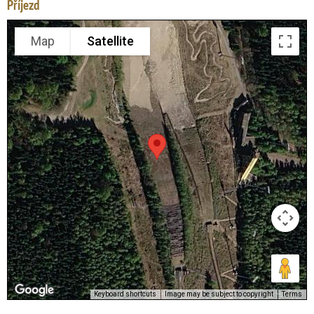
Příjezd
Map
Satellite
Keyboard shortcuts
Image may be subject to copyright
Terms