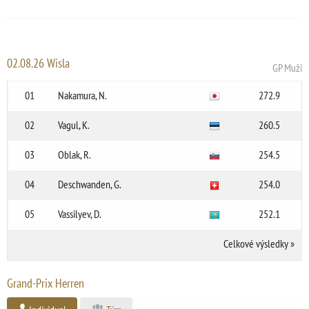
02.08.26 Wisla
GP Muži
01
Nakamura, N.
272.9
02
Vagul, K.
260.5
03
Oblak, R.
254.5
04
Deschwanden, G.
254.0
05
Vassilyev, D.
252.1
Celkové výsledky
»
Grand-Prix Herren