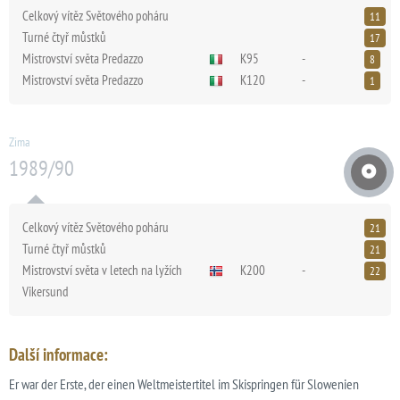
Celkový vítěz Světového poháru
11
Turné čtyř můstků
17
Mistrovství světa Predazzo
K95
-
8
Mistrovství světa Predazzo
K120
-
1
Zima
1989/90
Celkový vítěz Světového poháru
21
Turné čtyř můstků
21
Mistrovství světa v letech na lyžích
K200
-
22
Vikersund
Další informace:
Er war der Erste, der einen Weltmeistertitel im Skispringen für Slowenien