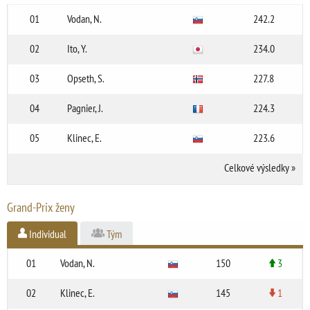
01
Vodan, N.
242.2
02
Ito, Y.
234.0
03
Opseth, S.
227.8
04
Pagnier, J.
224.3
05
Klinec, E.
223.6
Celkové výsledky
»
Grand-Prix ženy
Individual
Tým
01
Vodan, N.
150
3
02
Klinec, E.
145
1