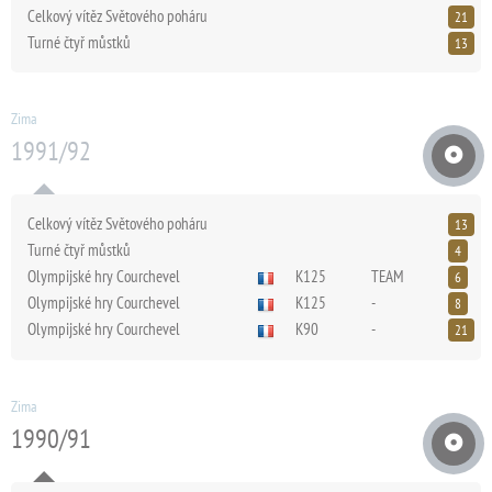
Celkový vítěz Světového poháru
21
Turné čtyř můstků
13
Zima
1991/92
Celkový vítěz Světového poháru
13
Turné čtyř můstků
4
Olympijské hry Courchevel
K125
TEAM
6
Olympijské hry Courchevel
K125
-
8
Olympijské hry Courchevel
K90
-
21
Zima
1990/91