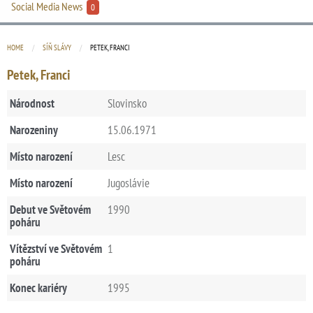
Social Media News
0
HOME
SÍŇ SLÁVY
CURRENT:
PETEK, FRANCI
Petek, Franci
Národnost
Slovinsko
Narozeniny
15.06.1971
Místo narození
Lesc
Místo narození
Jugoslávie
Debut ve Světovém
1990
poháru
Vítězství ve Světovém
1
poháru
Konec kariéry
1995