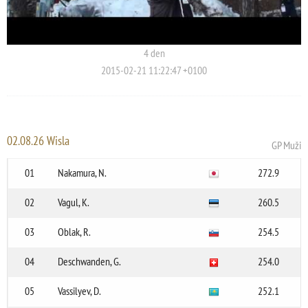
4 den
2015-02-21 11:22:47 +0100
02.08.26 Wisla
GP Muži
01
Nakamura, N.
272.9
02
Vagul, K.
260.5
03
Oblak, R.
254.5
04
Deschwanden, G.
254.0
05
Vassilyev, D.
252.1