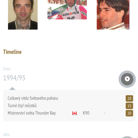
Timeline
Zima
1994/95
Celkový vítěz Světového poháru
20
Turné čtyř můstků
15
Mistrovství světa Thunder Bay
K90
-
20
Léto