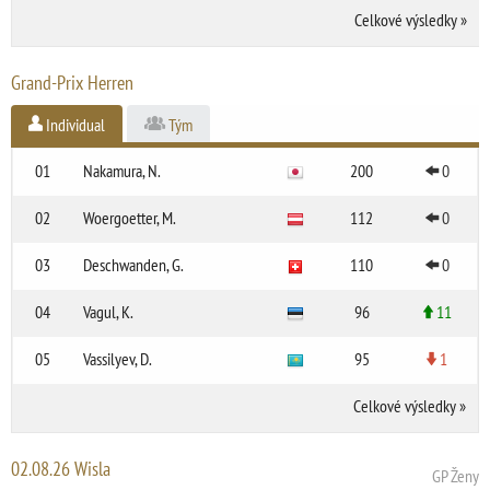
Celkové výsledky
»
Grand-Prix Herren
Individual
Tým
01
Nakamura, N.
200
0
02
Woergoetter, M.
112
0
03
Deschwanden, G.
110
0
04
Vagul, K.
96
11
05
Vassilyev, D.
95
1
Celkové výsledky
»
02.08.26 Wisla
GP Ženy