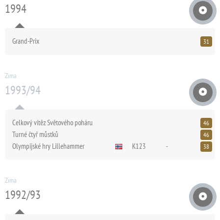
1994
Grand-Prix
31
Zima
1993/94
Celkový vítěz Světového poháru
46
Turné čtyř můstků
46
Olympijské hry Lillehammer
K123
-
38
Zima
1992/93