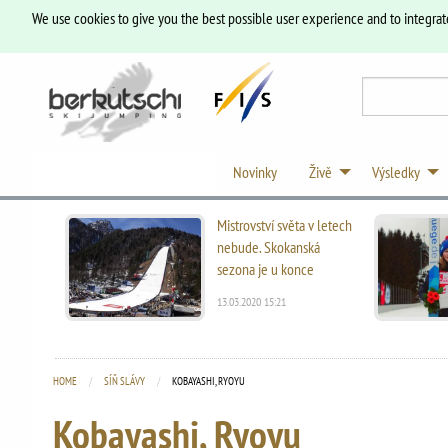
We use cookies to give you the best possible user experience and to integrat
Novinky
Živě
Výsledky
Mistrovství světa v letech
nebude. Skokanská
sezona je u konce
13.03.2020 15:21
HOME
SÍŇ SLÁVY
CURRENT:
KOBAYASHI, RYOYU
Kobayashi, Ryoyu