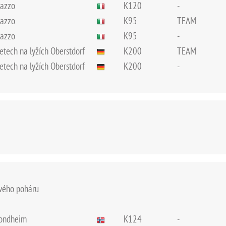
dazzo
K120
-
dazzo
K95
TEAM
dazzo
K95
-
letech na lyžích Oberstdorf
K200
TEAM
letech na lyžích Oberstdorf
K200
-
ového poháru
Trondheim
K124
-