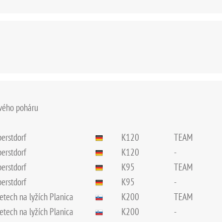
ového poháru
berstdorf
K120
TEAM
berstdorf
K120
-
berstdorf
K95
TEAM
berstdorf
K95
-
letech na lyžích Planica
K200
TEAM
letech na lyžích Planica
K200
-