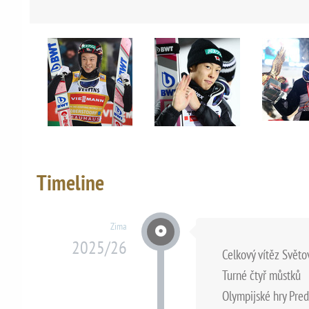
Timeline
Zima
2025/26
Celkový vítěz Svět
Turné čtyř můstků
Olympijské hry Pre