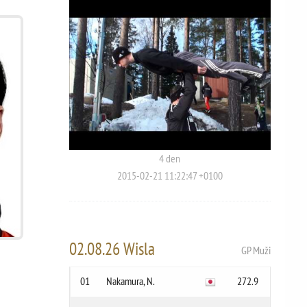
4 den
2015-02-21 11:22:47 +0100
02.08.26 Wisla
GP Muži
01
Nakamura, N.
272.9