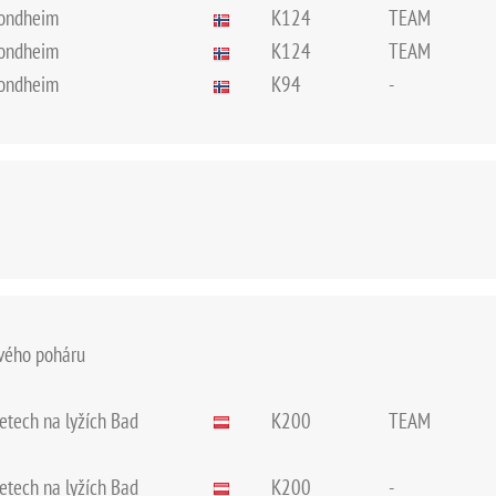
Trondheim
K124
TEAM
Trondheim
K124
TEAM
Trondheim
K94
-
ového poháru
letech na lyžích Bad
K200
TEAM
letech na lyžích Bad
K200
-