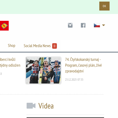
OK
Shop
Social Media News
0
iberci kvůli
74. Čtyřskokanský turnaj -
i týdny odložen
Program, časový plán, živé
zpravodajství
53
23.12.2025 07:33
Videa