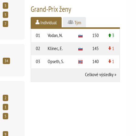
5
Grand-Prix ženy
5
Individual
Tým
7
01
Vodan, N.
150
3
02
Klinec, E.
145
1
34
03
Opseth, S.
140
1
Celkové výsledky
»
2
1
5
9