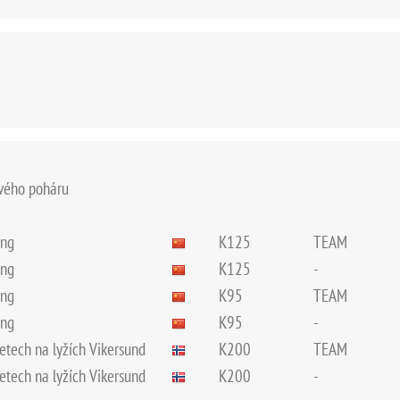
ového poháru
ing
K125
TEAM
ing
K125
-
ing
K95
TEAM
ing
K95
-
letech na lyžích Vikersund
K200
TEAM
letech na lyžích Vikersund
K200
-