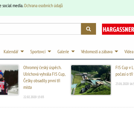
e social media.
Ochrana osobních údajů
Kalendář
Sportovci
Galerie
Vědomosti a zábava
Videa
Ohromný český úspěch.
FIS Cup v L
Ulrichová vyhrála FIS Cup,
počasí o tř
Češky obsadily první tři
23.01.2020 16:
místa
22.02.2020 15:03