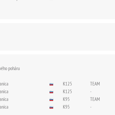
ového poháru
lanica
K125
TEAM
lanica
K125
-
lanica
K95
TEAM
lanica
K95
-