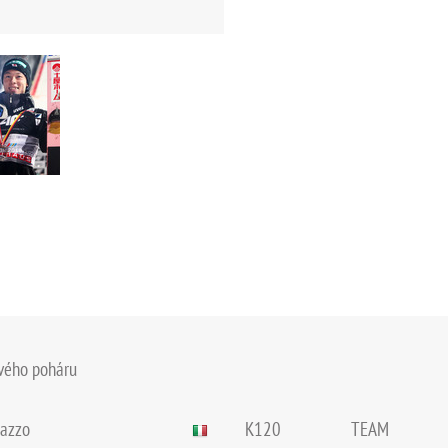
ového poháru
dazzo
K120
TEAM