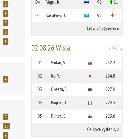
04
Vagul, K.
96
11
6
3
05
Vassilyev, D.
95
1
8
Celkové výsledky
»
1
6
02.08.26 Wisla
GP Ženy
01
Vodan, N.
242.2
02
Ito, Y.
234.0
4
03
Opseth, S.
227.8
04
Pagnier, J.
224.3
05
Klinec, E.
223.6
9
15
Celkové výsledky
»
3