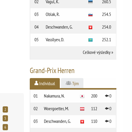
02
Vagul, K.
260.5
03
Oblak, R.
254.5
04
Deschwanden, G.
254.0
05
Vassilyev, D.
252.1
Celkové výsledky
»
Grand-Prix Herren
Individual
Tým
01
Nakamura, N.
200
0
02
Woergoetter, M.
112
0
2
5
03
Deschwanden, G.
110
0
6