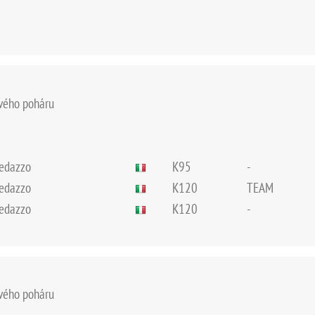
ového poháru
redazzo
K95
-
redazzo
K120
TEAM
redazzo
K120
-
ového poháru