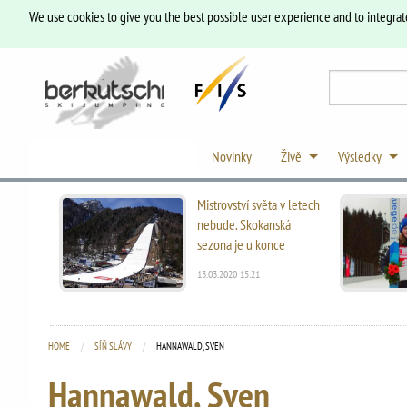
We use cookies to give you the best possible user experience and to integrat
Novinky
Živě
Výsledky
Mistrovství světa v letech
nebude. Skokanská
sezona je u konce
13.03.2020 15:21
HOME
SÍŇ SLÁVY
CURRENT:
HANNAWALD, SVEN
Hannawald, Sven