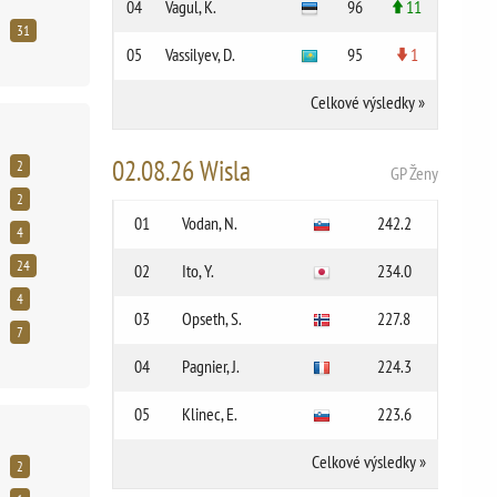
04
Vagul, K.
96
11
31
05
Vassilyev, D.
95
1
Celkové výsledky
»
02.08.26 Wisla
2
GP Ženy
2
01
Vodan, N.
242.2
4
24
02
Ito, Y.
234.0
4
03
Opseth, S.
227.8
7
04
Pagnier, J.
224.3
05
Klinec, E.
223.6
Celkové výsledky
»
2