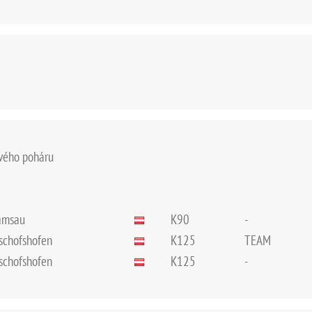
ového poháru
Ramsau
K90
-
ischofshofen
K125
TEAM
ischofshofen
K125
-