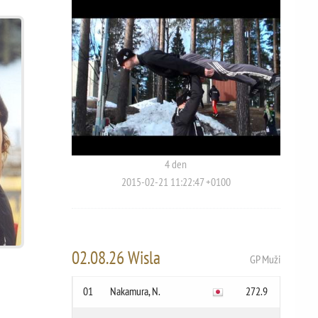
4 den
2015-02-21 11:22:47 +0100
02.08.26 Wisla
GP Muži
01
Nakamura, N.
272.9