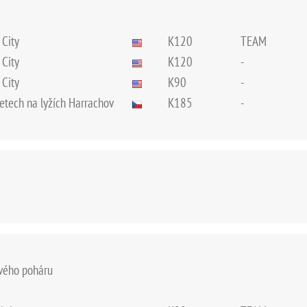
 City
K120
TEAM
 City
K120
-
 City
K90
-
 letech na lyžích Harrachov
K185
-
ového poháru