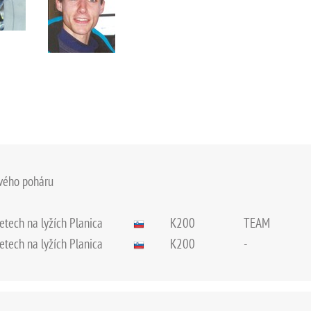
ového poháru
letech na lyžích Planica
K200
TEAM
letech na lyžích Planica
K200
-