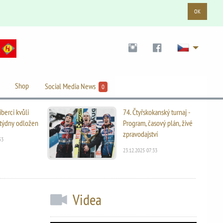
OK
Shop
Social Media News
0
iberci kvůli
74. Čtyřskokanský turnaj -
i týdny odložen
Program, časový plán, živé
zpravodajství
53
23.12.2025 07:33
Videa