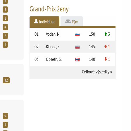
1
Grand-Prix ženy
3
1
Individual
Tým
4
01
Vodan, N.
150
3
2
1
02
Klinec, E.
145
1
03
Opseth, S.
140
1
Celkové výsledky
»
32
9
4