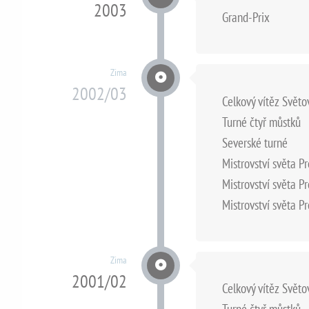
2003
Grand-Prix
Zima
2002/03
Celkový vítěz Svět
Turné čtyř můstků
Severské turné
Mistrovství světa P
Mistrovství světa P
Mistrovství světa P
Zima
2001/02
Celkový vítěz Svět
Turné čtyř můstků