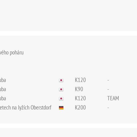
ového poháru
uba
K120
-
uba
K90
-
uba
K120
TEAM
letech na lyžích Oberstdorf
K200
-