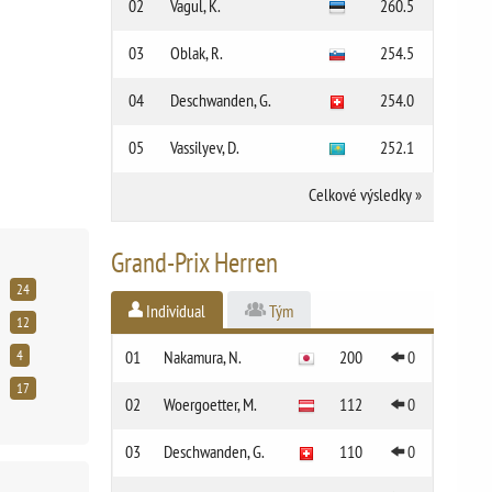
02
Vagul, K.
260.5
03
Oblak, R.
254.5
04
Deschwanden, G.
254.0
05
Vassilyev, D.
252.1
Celkové výsledky
»
Grand-Prix Herren
24
Individual
Tým
12
4
01
Nakamura, N.
200
0
17
02
Woergoetter, M.
112
0
03
Deschwanden, G.
110
0