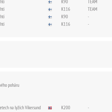
hti
K90
TEAM
hti
K116
TEAM
hti
K90
-
hti
K116
-
ového poháru
letech na lyžích Vikersund
K200
-