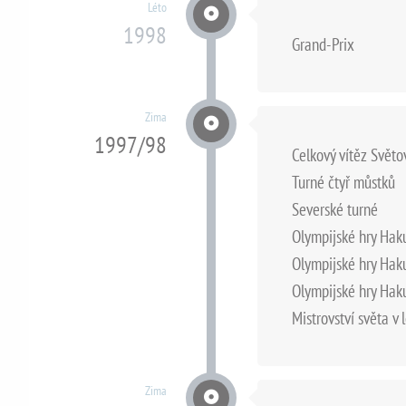
Léto
1998
Grand-Prix
Zima
1997/98
Celkový vítěz Svět
Turné čtyř můstků
Severské turné
Olympijské hry Hak
Olympijské hry Hak
Olympijské hry Hak
Mistrovství světa v 
Zima