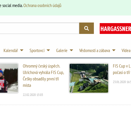
e social media.
Ochrana osobních údajů
Kalendář
Sportovci
Galerie
Vědomosti a zábava
Videa
Ohromný český úspěch.
FIS Cup v L
Ulrichová vyhrála FIS Cup,
počasí o tř
Češky obsadily první tři
23.01.2020 16:
místa
22.02.2020 15:03