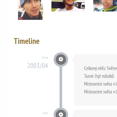
Timeline
Zima
2003/04
Celkový vítěz Svět
Turné čtyř můstků
Mistrovství světa v 
Mistrovství světa v 
Léto