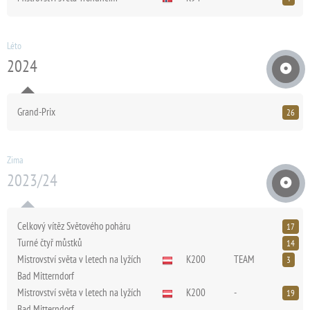
Léto
2024
Grand-Prix
26
Zima
2023/24
Celkový vítěz Světového poháru
17
Turné čtyř můstků
14
Mistrovství světa v letech na lyžích
K200
TEAM
3
Bad Mitterndorf
Mistrovství světa v letech na lyžích
K200
-
19
Bad Mitterndorf