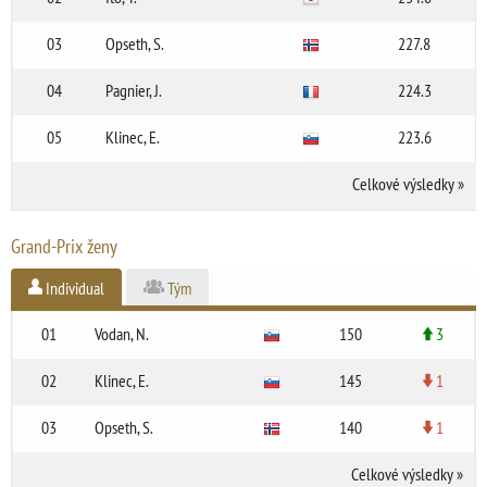
03
Opseth, S.
227.8
04
Pagnier, J.
224.3
05
Klinec, E.
223.6
Celkové výsledky
»
Grand-Prix ženy
Individual
Tým
01
Vodan, N.
150
3
02
Klinec, E.
145
1
03
Opseth, S.
140
1
Celkové výsledky
»