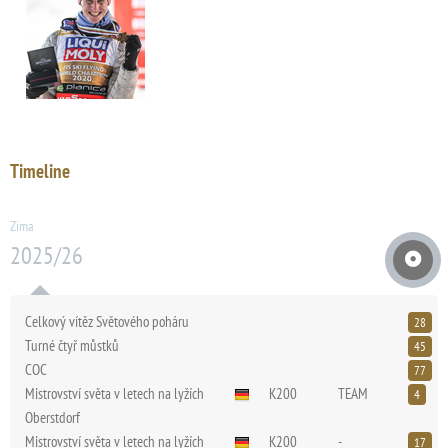
Timeline
Zima
2025/26
Celkový vítěz Světového poháru
28
Turné čtyř můstků
45
COC
77
Mistrovství světa v letech na lyžích
K200
TEAM
4
Oberstdorf
Mistrovství světa v letech na lyžích
K200
-
17