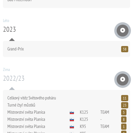
Léto
2023
Grand-Prix
58
Zima
2022/23
Celkový vítěz Světového poháru
11
Turné čtyř můstků
23
Mistrovství světa Planica
K125
TEAM
5
Mistrovství světa Planica
K125
-
8
Mistrovství světa Planica
K95
TEAM
1