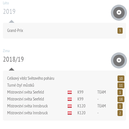
Léto
2019
Grand-Prix
5
Zima
2018/19
Celkový vítěz Světového poháru
10
Turné čtyř můstků
11
Mistrovství světa Seefeld
K99
TEAM
1
Mistrovství světa Seefeld
K99
-
18
Mistrovství světa Innsbruck
K120
TEAM
1
Mistrovství světa Innsbruck
K120
-
2