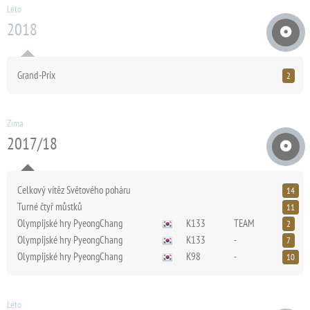
Léto
2018
Grand-Prix
2
Zima
2017/18
Celkový vítěz Světového poháru
14
Turné čtyř můstků
11
Olympijské hry PyeongChang
K133
TEAM
2
Olympijské hry PyeongChang
K133
-
7
Olympijské hry PyeongChang
K98
-
10
Léto