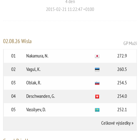
4 den
2015-02-21 11:22:47 +0100
02.08.26 Wisla
GP Muži
01
Nakamura, N.
272.9
02
Vagul, K.
260.5
03
Oblak, R.
254.5
04
Deschwanden, G.
254.0
05
Vassilyev, D.
252.1
Celkové výsledky
»