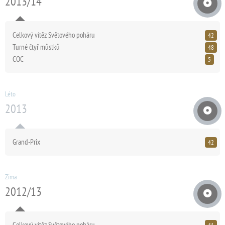
2013/14
Celkový vítěz Světového poháru
42
Turné čtyř můstků
48
COC
5
Léto
2013
Grand-Prix
42
Zima
2012/13
Celkový vítěz Světového poháru