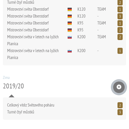
Turné čtyř můstků
2
Mistrovství světa Oberstdorf
K120
TEAM
1
Mistrovství světa Oberstdorf
K120
-
3
Mistrovství světa Oberstdorf
K95
TEAM
1
Mistrovství světa Oberstdorf
K95
-
2
Mistrovství světa v letech na lyžích
K200
TEAM
2
Planica
Mistrovství světa v letech na lyžích
K200
-
1
Planica
Zima
2019/20
Celkový vítěz Světového poháru
2
Turné čtyř můstků
3