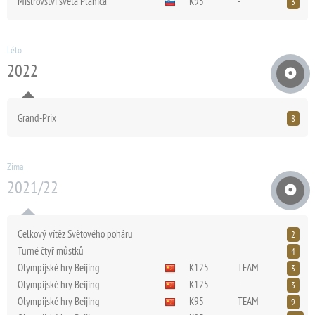
Mistrovství světa Planica
K95
-
3
Léto
2022
Grand-Prix
8
Zima
2021/22
Celkový vítěz Světového poháru
2
Turné čtyř můstků
4
Olympijské hry Beijing
K125
TEAM
3
Olympijské hry Beijing
K125
-
3
Olympijské hry Beijing
K95
TEAM
9