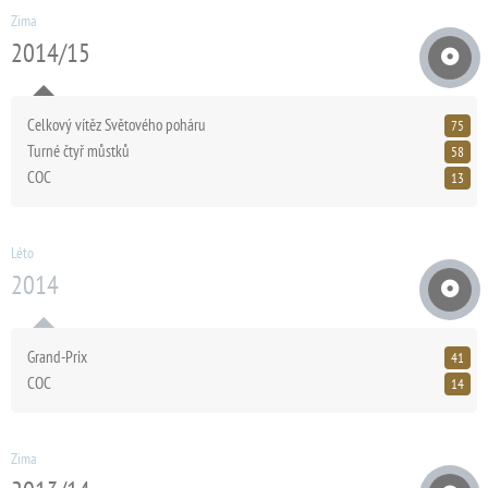
Zima
2014/15
Celkový vítěz Světového poháru
75
Turné čtyř můstků
58
COC
13
Léto
2014
Grand-Prix
41
COC
14
Zima