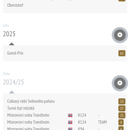
Oberstdorf
Léto
2025
Grand-Prix
61
Zima
2024/25
Celkový vítěz Světového poháru
13
Turné čtyř můstků
17
Mistrovství světa Trondheim
K124
-
21
Mistrovství světa Trondheim
K124
TEAM
4
Mistrovství světa Trondheim
K94
-
4