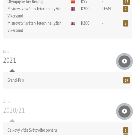
Olympijské hry Beijing
K95
-
15
Mistrovství světa v letech na lyžích
K200
TEAM
2
Vikersund
Mistrovství světa v letech na lyžích
K200
-
8
Vikersund
Léto
2021
Grand-Prix
14
Zima
2020/21
Celkový vítěz Světového poháru
6