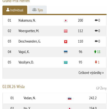
Grand-Prix Herren
Individual
Tým
01
Nakamura, N.
200
0
02
Woergoetter, M.
112
0
03
Deschwanden, G.
110
0
04
Vagul, K.
96
11
05
Vassilyev, D.
95
1
Celkové výsledky
»
02.08.26 Wisla
GP Ženy
01
Vodan, N.
242.2
02
Ito, Y.
234.0