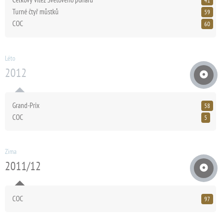
41
Turné čtyř můstků
59
COC
60
Léto
2012
Grand-Prix
58
COC
5
Zima
2011/12
COC
97