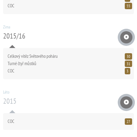
COC
55
Zima
2015/16
Celkový vítěz Světového poháru
30
Turné čtyř můstků
31
COC
3
Léto
2015
COC
27