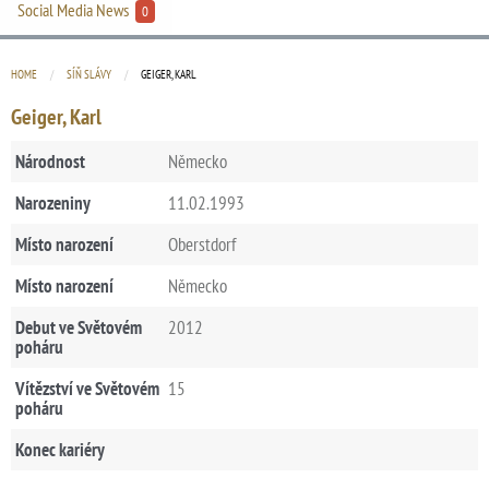
Social Media News
0
HOME
SÍŇ SLÁVY
CURRENT:
GEIGER, KARL
Geiger, Karl
Národnost
Německo
Narozeniny
11.02.1993
Místo narození
Oberstdorf
Místo narození
Německo
Debut ve Světovém
2012
poháru
Vítězství ve Světovém
15
poháru
Konec kariéry