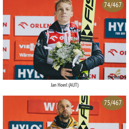
74/467
Jan Hoerl (AUT)
75/467