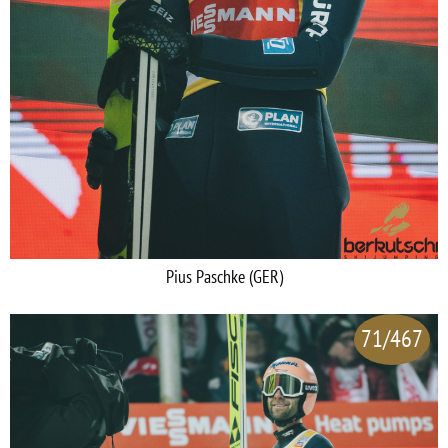
Pius Paschke (GER)
71/467