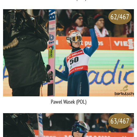
62/467
Pawel Wasek (POL)
63/467