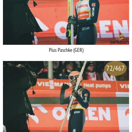
Pius Paschke (GER)
72/467