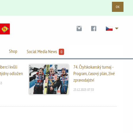
OK
Shop
Social Media News
0
iberci kvůli
74. Čtyřskokanský turnaj -
i týdny odložen
Program, časový plán, živé
zpravodajství
53
23.12.2025 07:33