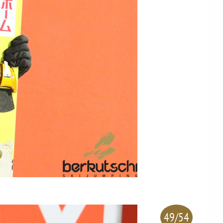
49/54