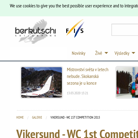
We use cookies to give you the best possible user experience and to integrat
Novinky
Živě
Výsledky
Mistrovství světa v letech
nebude. Skokanská
sezona je u konce
13.03.2020 15:21
HOME
GALERIE
CURRENT:
VIKERSUND - WC 1ST COMPETITION 2015
Vikersund - WC 1st Competi