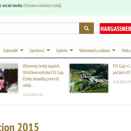
e social media.
Ochrana osobních údajů
Kalendář
Sportovci
Galerie
Vědomosti a zábava
Videa
Ohromný český úspěch.
FIS Cup v L
Ulrichová vyhrála FIS Cup,
počasí o tř
Češky obsadily první tři
23.01.2020 16:
místa
22.02.2020 15:03
tion 2015