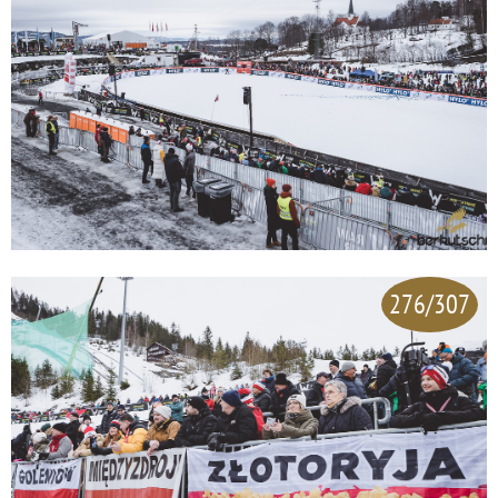
276/307