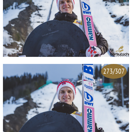
273/307