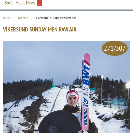
Social Media News
0
HOME
GALERIE
CURRENT:
VIKERSUND SUNDAY MEN RAW AIR
VIKERSUND SUNDAY MEN RAW AIR
271/307