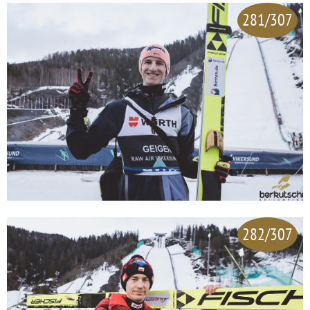
281/307
282/307