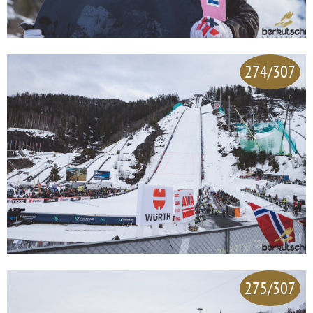
274/307
275/307