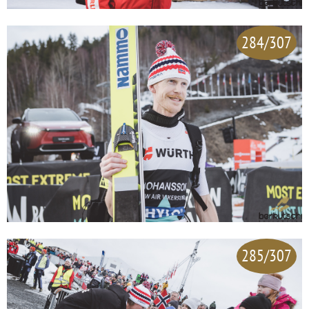
284/307
285/307