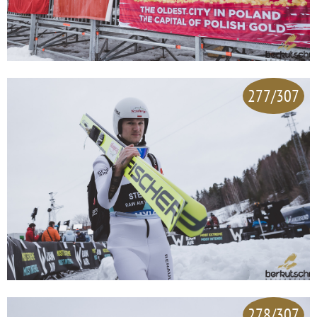
277/307
278/307