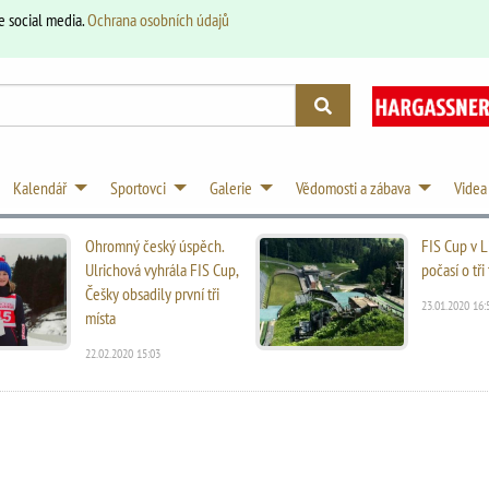
e social media.
Ochrana osobních údajů
Kalendář
Sportovci
Galerie
Vědomosti a zábava
Videa
Ohromný český úspěch.
FIS Cup v L
Ulrichová vyhrála FIS Cup,
počasí o tř
Češky obsadily první tři
23.01.2020 16:
místa
22.02.2020 15:03