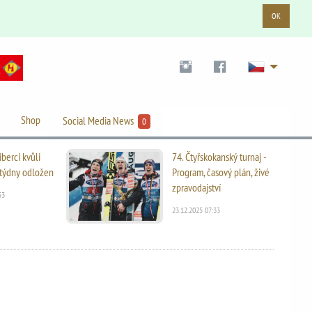
OK
Shop
Social Media News
0
iberci kvůli
74. Čtyřskokanský turnaj -
i týdny odložen
Program, časový plán, živé
zpravodajství
53
23.12.2025 07:33