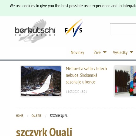
We use cookies to give you the best possible user experience and to integrat
Novinky
Živě
Výsledky
Mistrovství světa v letech
nebude. Skokanská
sezona je u konce
13.03.2020 15:21
HOME
GALERIE
CURRENT:
SZCZYRK QUALI
szczyrk Quali