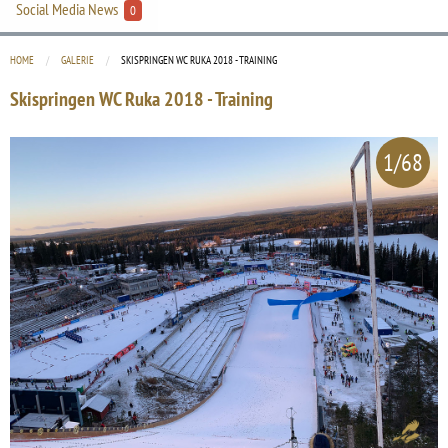
Social Media News
0
HOME
GALERIE
CURRENT:
SKISPRINGEN WC RUKA 2018 - TRAINING
Skispringen WC Ruka 2018 - Training
1/68