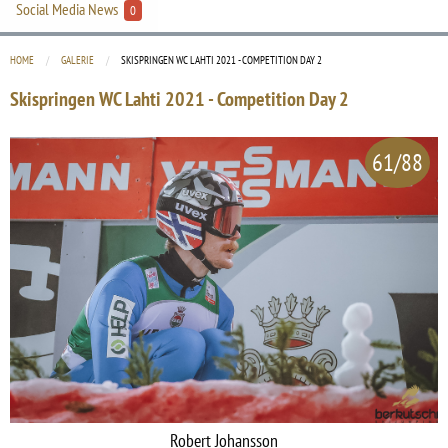
Social Media News
0
HOME
GALERIE
CURRENT:
SKISPRINGEN WC LAHTI 2021 - COMPETITION DAY 2
Skispringen WC Lahti 2021 - Competition Day 2
61/88
Robert Johansson