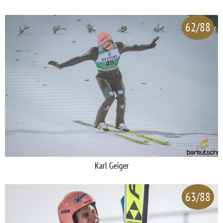
62/88
Karl Geiger
63/88