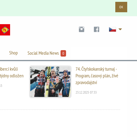
OK
Shop
Social Media News
0
iberci kvůli
74. Čtyřskokanský turnaj -
i týdny odložen
Program, časový plán, živé
zpravodajství
53
23.12.2025 07:33