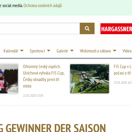
e social media.
Ochrana osobních údajů
Kalendář
Sportovci
Galerie
Vědomosti a zábava
Videa
Ohromný český úspěch.
FIS Cup v L
Ulrichová vyhrála FIS Cup,
počasí o tř
Češky obsadily první tři
23.01.2020 16:
místa
22.02.2020 15:03
G GEWINNER DER SAISON