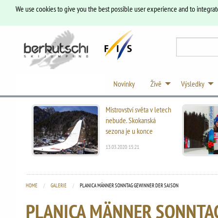
We use cookies to give you the best possible user experience and to integrat
Novinky
Živě
Výsledky
Mistrovství světa v letech
nebude. Skokanská
sezona je u konce
13.03.2020 15:21
HOME
GALERIE
CURRENT:
PLANICA MÄNNER SONNTAG GEWINNER DER SAISON
PLANICA MÄNNER SONNTA