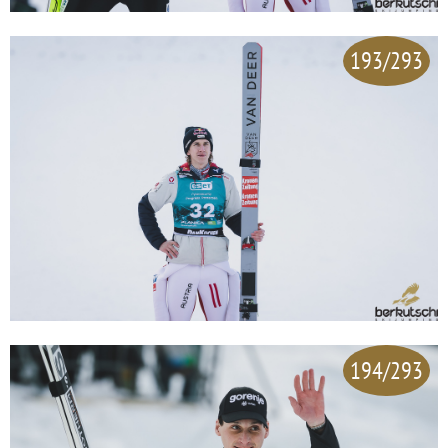
193/293
194/293