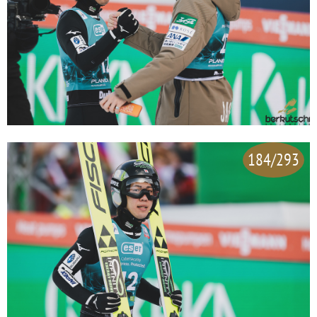
184/293