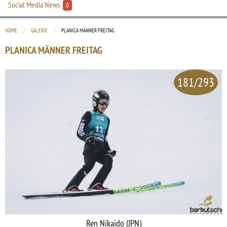
Social Media News
0
HOME
GALERIE
CURRENT:
PLANICA MÄNNER FREITAG
PLANICA MÄNNER FREITAG
181/293
Ren Nikaido (JPN)