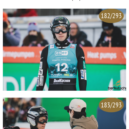
182/293
183/293