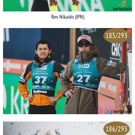
Ren Nikaido (JPN)
185/293
186/293