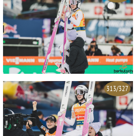
313/327