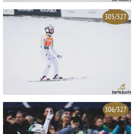
305/327
306/327