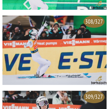
308/327
309/327