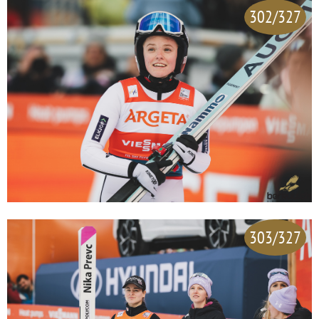
302/327
303/327