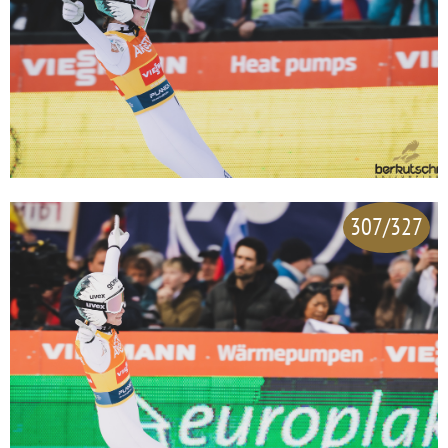
307/327