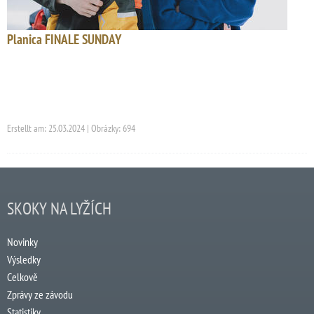
Planica FINALE SUNDAY
Erstellt am: 25.03.2024 | Obrázky: 694
SKOKY NA LYŽÍCH
Novinky
Výsledky
Celkově
Zprávy ze závodu
Statistiky