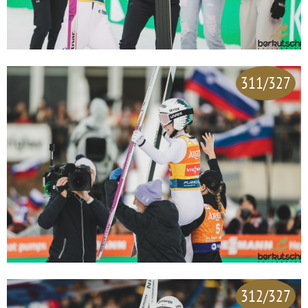
311/327
312/327