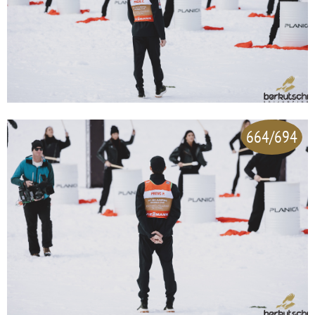
664/694