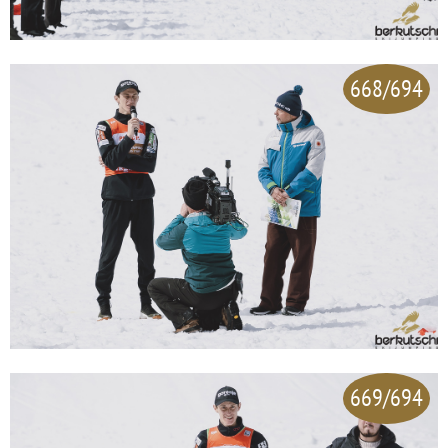
668/694
669/694