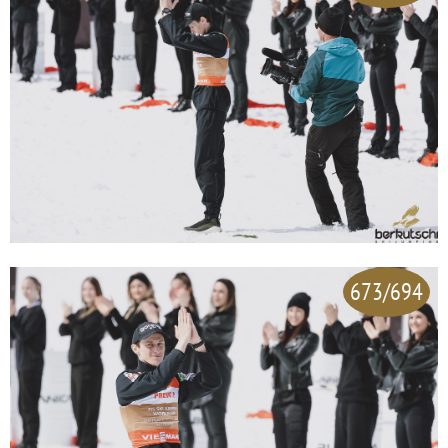
673/694