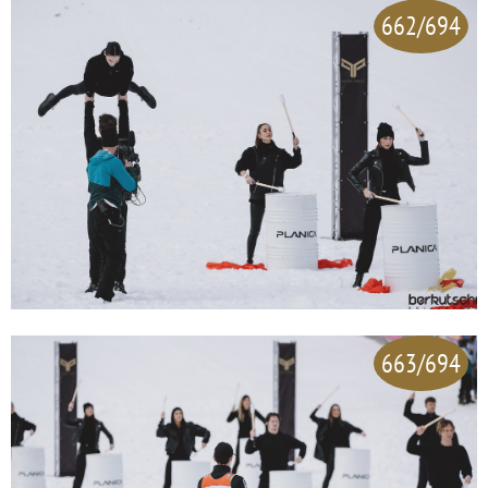
662/694
663/694