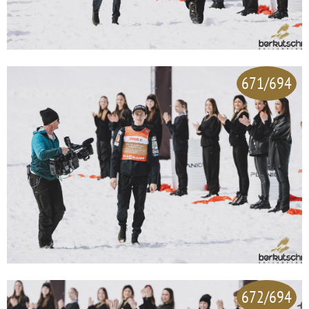
671/694
672/694