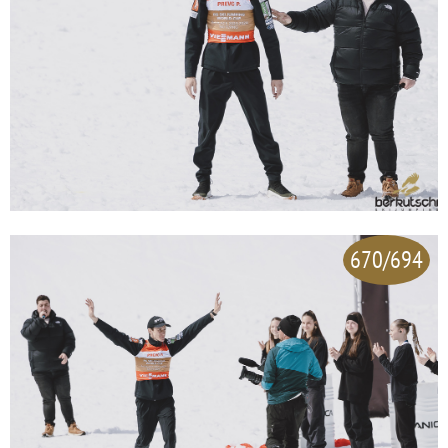
670/694