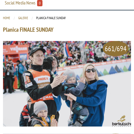
Social Media News
0
HOME
GALERIE
CURRENT:
PLANICA FINALE SUNDAY
Planica FINALE SUNDAY
661/694