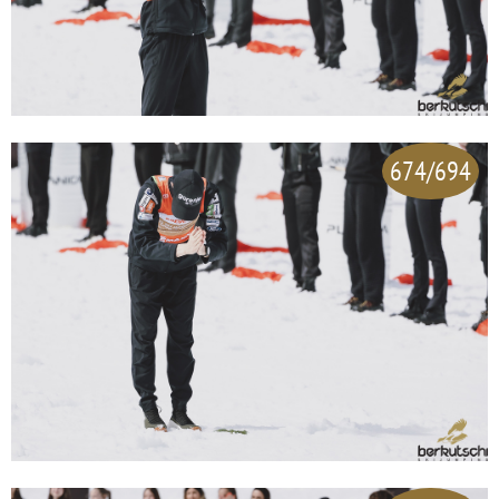
674/694