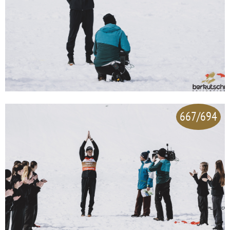
667/694