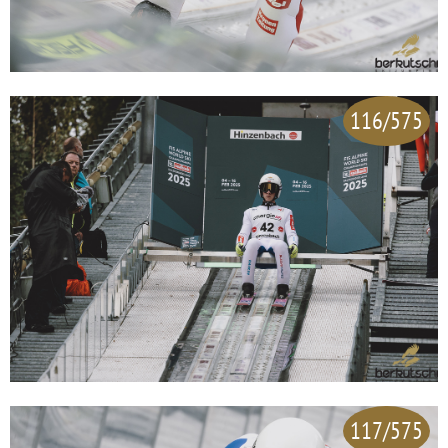
116/575
117/575