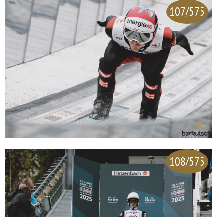
107/575
108/575