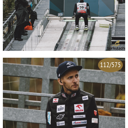
112/575