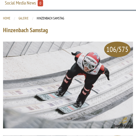
Social Media News
0
HOME
GALERIE
CURRENT:
HINZENBACH SAMSTAG
Hinzenbach Samstag
106/575