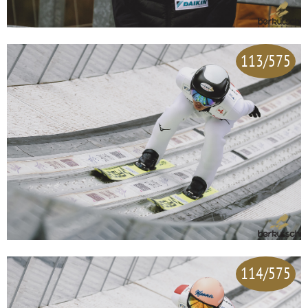
113/575
114/575