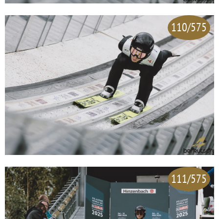
110/575
111/575