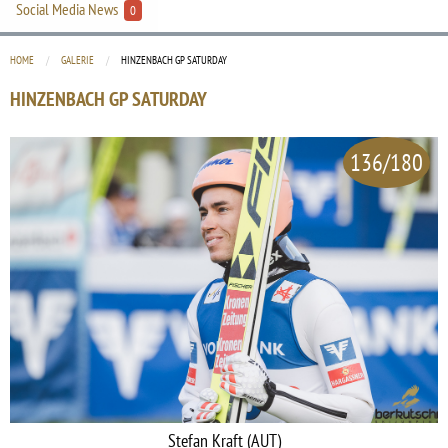
Social Media News
0
HOME
GALERIE
CURRENT:
HINZENBACH GP SATURDAY
HINZENBACH GP SATURDAY
136/180
Stefan Kraft (AUT)