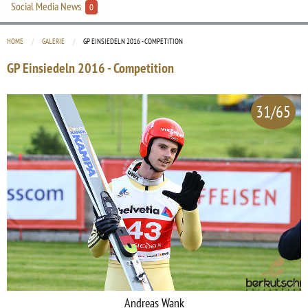
Social Media News
0
HOME
GALERIE
CURRENT:
GP EINSIEDELN 2016 - COMPETITION
GP Einsiedeln 2016 - Competition
31/65
Andreas Wank