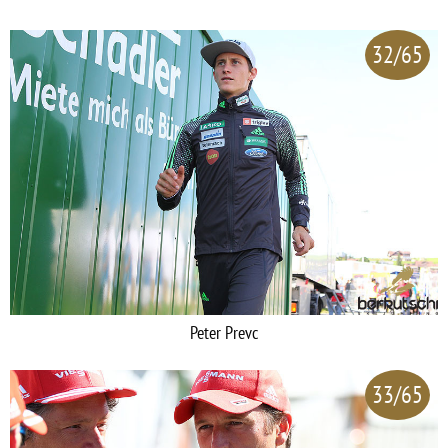
32/65
Peter Prevc
33/65