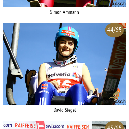
Simon Ammann
44/65
David Siegel
45/65