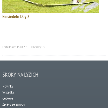
Einsiedeln Day 2
Erstellt am: 15.08.2010 | Obrázky: 29
SKOKY NA LYŽÍCH
Novinky
Výsledky
Celkově
Zprávy ze závodu