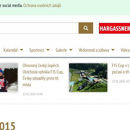
e social media.
Ochrana osobních údajů
Kalendář
Sportovci
Galerie
Vědomosti a zábava
Videa
Ohromný český úspěch.
FIS Cup v L
Ulrichová vyhrála FIS Cup,
počasí o tř
Češky obsadily první tři
23.01.2020 16:
místa
22.02.2020 15:03
2015