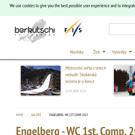
We use cookies to give you the best possible user experience and to integrat
Novinky
Živě
Výsledky
Mistrovství světa v letech
nebude. Skokanská
sezona je u konce
13.03.2020 15:21
HOME
GALERIE
CURRENT:
ENGELBERG - WC 1ST. COMP. 2015
Engelberg - WC 1st. Comp. 