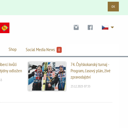
OK
Shop
Social Media News
0
iberci kvůli
74. Čtyřskokanský turnaj -
i týdny odložen
Program, časový plán, živé
zpravodajství
53
23.12.2025 07:33