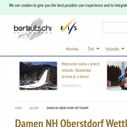
We use cookies to give you the best possible user experience and to integrat
Novinky
Živě
Výsledky
Mistrovství světa v letech
nebude. Skokanská
sezona je u konce
13.03.2020 15:21
HOME
GALERIE
CURRENT:
DAMEN NH OBERSTDORF WETTKAMPF
Damen NH Oberstdorf Wett