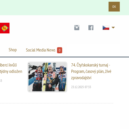
OK
Shop
Social Media News
0
iberci kvůli
74. Čtyřskokanský turnaj -
i týdny odložen
Program, časový plán, živé
zpravodajství
53
23.12.2025 07:33