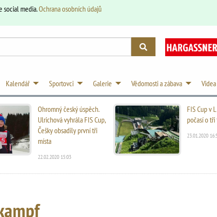
e social media.
Ochrana osobních údajů
Kalendář
Sportovci
Galerie
Vědomosti a zábava
Videa
Ohromný český úspěch.
FIS Cup v L
Ulrichová vyhrála FIS Cup,
počasí o tř
Češky obsadily první tři
23.01.2020 16:
místa
22.02.2020 15:03
kampf