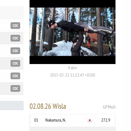
COC
COC
COC
COC
4 den
2015-02-21 11:22:47 +0100
COC
COC
02.08.26 Wisla
GP Muži
01
Nakamura, N.
272.9