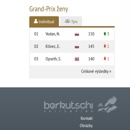
Grand-Prix ženy
Individual
Tým
01
Vodan, N.
150
3
02
Klinec, E.
145
1
03
Opseth, S.
140
1
Celkové výsledky
»
Kontakt
Obrázky