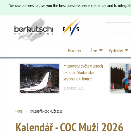
We use cookies to give you the best possible user experience and to integrat
Novinky
Živě
Výsledky
Mistrovství světa v letech
nebude. Skokanská
sezona je u konce
13.03.2020 15:21
HOME
CURRENT:
KALENDÁŘ - COC MUŽI 2026
Kalendář - COC Muži 2026