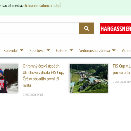
e social media.
Ochrana osobních údajů
Kalendář
Sportovci
Galerie
Vědomosti a zábava
Videa
Ohromný český úspěch.
FIS Cup v L
Ulrichová vyhrála FIS Cup,
počasí o tř
Češky obsadily první tři
23.01.2020 16:
místa
22.02.2020 15:03