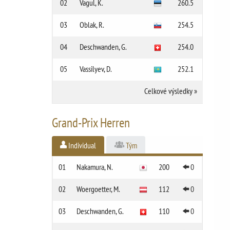
02
Vagul, K.
260.5
03
Oblak, R.
254.5
04
Deschwanden, G.
254.0
05
Vassilyev, D.
252.1
Celkové výsledky
»
Grand-Prix Herren
Individual
Tým
01
Nakamura, N.
200
0
02
Woergoetter, M.
112
0
03
Deschwanden, G.
110
0