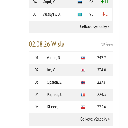
04
Vagul, K.
96
11
05
Vassilyev, D.
95
1
Celkové výsledky
»
02.08.26 Wisla
GP Ženy
01
Vodan, N.
242.2
02
Ito, Y.
234.0
03
Opseth, S.
227.8
04
Pagnier, J.
224.3
05
Klinec, E.
223.6
Celkové výsledky
»