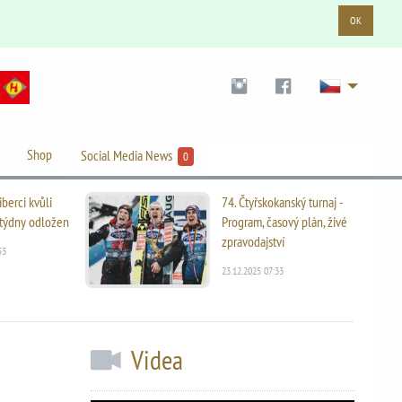
OK
Shop
Social Media News
0
iberci kvůli
74. Čtyřskokanský turnaj -
i týdny odložen
Program, časový plán, živé
zpravodajství
53
23.12.2025 07:33
Videa